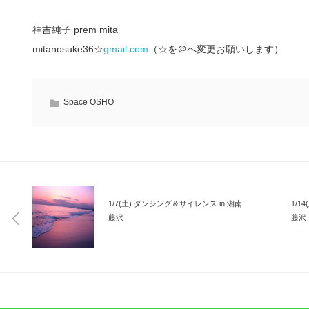
神吉純子 prem mita
mitanosuke36☆
gmail.com
（☆を＠へ変更お願いします）
Space OSHO
1/7(土) ダンシング＆サイレンス in 湘南
1/1
藤沢
藤沢