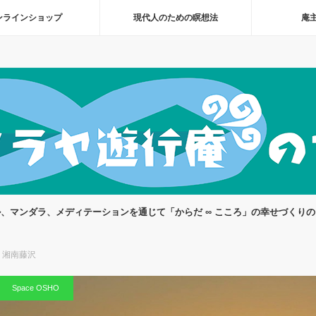
ンラインショップ
現代人のための瞑想法
庵主
、マンダラ、メディテーションを通じて「からだ ∞ こころ」の幸せづくり
n 湘南藤沢
Space OSHO